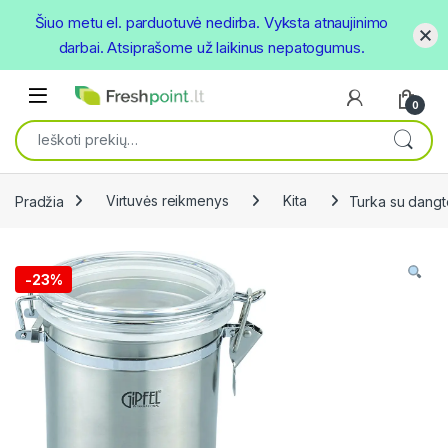
Šiuo metu el. parduotuvė nedirba. Vyksta atnaujinimo
darbai. Atsiprašome už laikinus nepatogumus.
Skip to navigation
Skip to content
Open
0
Ieškoti:
Pradžia
Virtuvės reikmenys
Kita
Turka su dangte
-
23%