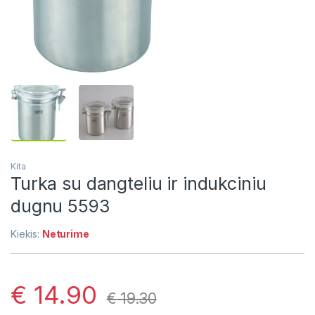
Kita
Turka su dangteliu ir indukciniu
dugnu 5593
Kiekis:
Neturime
€
14.90
€
19.30