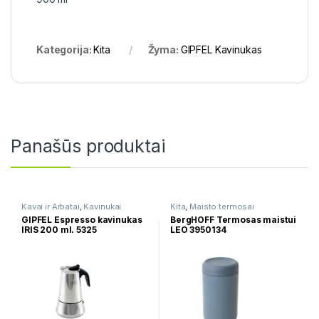
Kategorija:
Kita
Žyma:
GIPFEL Kavinukas
Panašūs produktai
Kavai ir Arbatai
,
Kavinukai
Kita
,
Maisto termosai
GIPFEL Espresso kavinukas
BergHOFF Termosas maistui
IRIS 200 ml. 5325
LEO 3950134