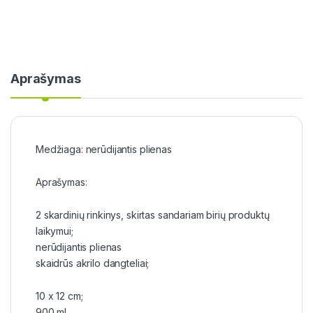
Aprašymas
Medžiaga: nerūdijantis plienas
Aprašymas:
2 skardinių rinkinys, skirtas sandariam birių produktų
laikymui;
nerūdijantis plienas
skaidrūs akrilo dangteliai;
10 x 12 cm;
900 ml