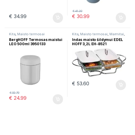
€
41.20
€
34.99
€
30.99
Kita
,
Maisto termosai
Kita
,
Maisto termosai
,
Marmitai
,
Puodai troškinimui
BergHOFF Termosas maistui
Indas maisto šildymui EDEL
LEO 500ml 3950133
HOFF 3,2L EH-8521
€
53.60
€
32.70
€
24.99